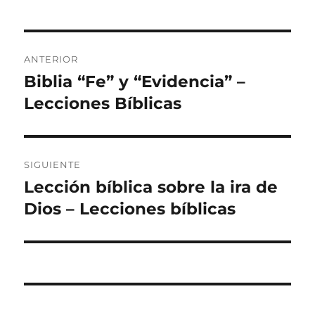
Navegación
ANTERIOR
de
Biblia “Fe” y “Evidencia” –
Entrada
anterior:
Lecciones Bíblicas
entradas
SIGUIENTE
Lección bíblica sobre la ira de
Entrada
siguiente:
Dios – Lecciones bíblicas