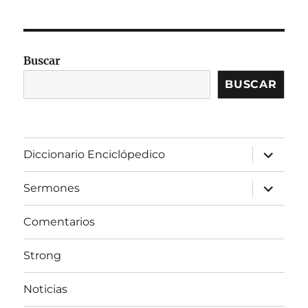
Buscar
BUSCAR
expandir
Diccionario Enciclópedico
el
menú
inferior
expandir
Sermones
el
menú
inferior
Comentarios
Strong
Noticias