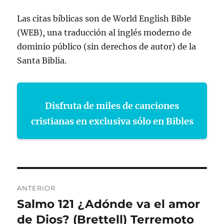
Las citas bíblicas son de World English Bible
(WEB), una traducción al inglés moderno de
dominio público (sin derechos de autor) de la
Santa Biblia.
Disfruta de miles de canciones
cristianas en exclusiva sólo en Bibles
Navegación
ANTERIOR
de
Salmo 121 ¿Adónde va el amor
Entrada
anterior:
de Dios? (Brettell) Terremoto
entradas