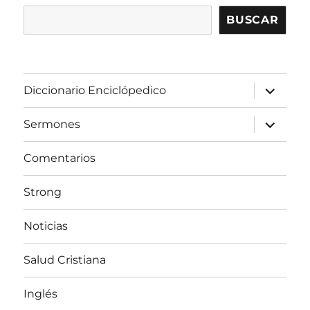
BUSCAR
expandir
Diccionario Enciclópedico
el
menú
inferior
expandir
Sermones
el
menú
inferior
Comentarios
Strong
Noticias
Salud Cristiana
Inglés