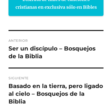
cristianas en exclusiva sólo en Bibles
Navegación
ANTERIOR
de
Ser un discípulo – Bosquejos
Entrada
anterior:
de la Biblia
entradas
SIGUIENTE
Basado en la tierra, pero ligado
Entrada
siguiente:
al cielo – Bosquejos de la
Biblia