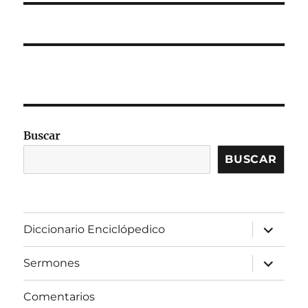
Buscar
BUSCAR
expandir
Diccionario Enciclópedico
el
menú
inferior
expandir
Sermones
el
menú
inferior
Comentarios