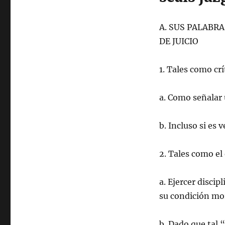
A. SUS PALABR
DE JUICIO
1. Tales como cr
a. Como señalar 
b. Incluso si es
2. Tales como el e
a. Ejercer discip
su condición mor
b. Dado que tal 