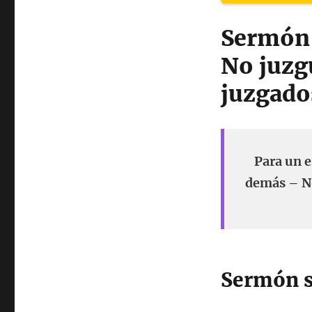
Sermón 
No juzgu
juzgado
Para un e
demás – No
Sermón s