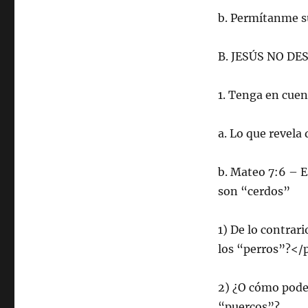
b. Permítanme s
B. JESÚS NO D
1. Tenga en cue
a. Lo que revela
b. Mateo 7:6 – E
son “cerdos”
1) De lo contrar
los “perros”?</
2) ¿O cómo pode
“puercos”?