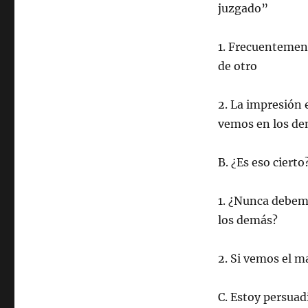
juzgado”
1. Frecuentement
de otro
2. La impresión 
vemos en los d
B. ¿Es eso cierto
1. ¿Nunca debemo
los demás?
2. Si vemos el 
C. Estoy persuad