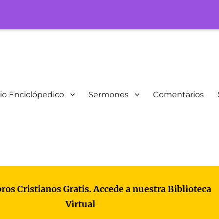
io Enciclópedico
Sermones
Comentarios
bros Cristianos Gratis. Accede a nuestra Biblioteca
Virtual