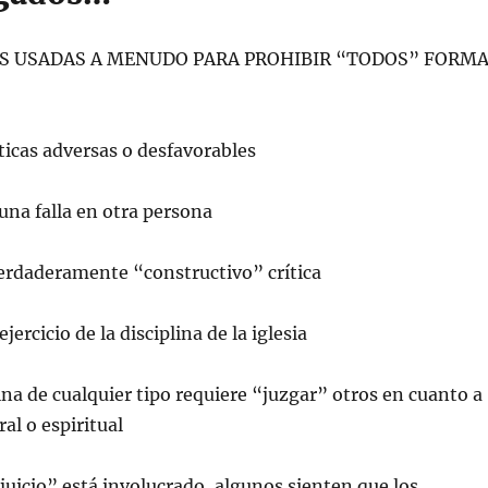
AS USADAS A MENUDO PARA PROHIBIR “TODOS” FORM
íticas adversas o desfavorables
una falla en otra persona
 verdaderamente “constructivo” crítica
jercicio de la disciplina de la iglesia
lina de cualquier tipo requiere “juzgar” otros en cuanto a
al o espiritual
“juicio” está involucrado, algunos sienten que los