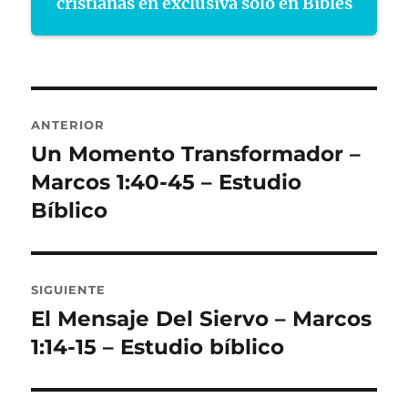
cristianas en exclusiva sólo en Bibles
Navegación
ANTERIOR
de
Un Momento Transformador –
Entrada
anterior:
Marcos 1:40-45 – Estudio
entradas
Bíblico
SIGUIENTE
El Mensaje Del Siervo – Marcos
Entrada
siguiente:
1:14-15 – Estudio bíblico