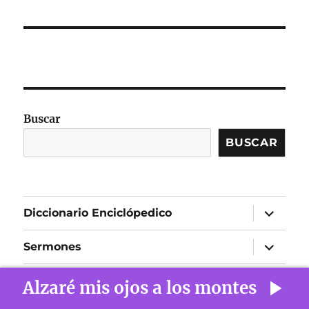
Buscar
BUSCAR
expandir
Diccionario Enciclópedico
el
menú
inferior
expandir
Sermones
el
menú
inferior
Comentarios
Alzaré mis ojos a los montes