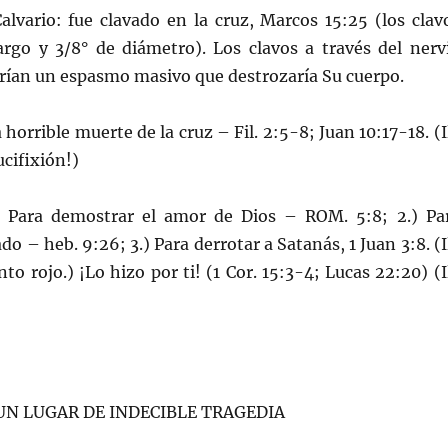
lvario: fue clavado en la cruz, Marcos 15:25 (los clav
argo y 3/8° de diámetro). Los clavos a través del nerv
ían un espasmo masivo que destrozaría Su cuerpo.
orrible muerte de la cruz – Fil. 2:5-8; Juan 10:17-18. (Il
cifixión!)
Para demostrar el amor de Dios – ROM. 5:8; 2.) Pa
do – heb. 9:26; 3.) Para derrotar a Satanás, 1 Juan 3:8. (Il
o rojo.) ¡Lo hizo por ti! (1 Cor. 15:3-4; Lucas 22:20) (Il
RA UN LUGAR DE INDECIBLE TRAGEDIA