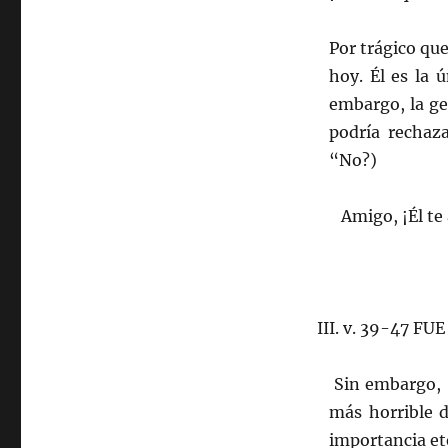
Por trágico que 
hoy. Él es la 
embargo, la ge
podría rechaza
“No?)
Amigo, ¡Él te 
III. v. 39-47 F
Sin embargo, ¡n
más horrible 
importancia et