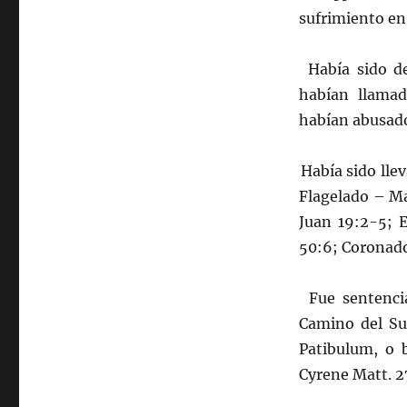
sufrimiento en 
Había sido det
habían llamad
habían abusado
Había sido lleva
Flagelado – Ma
Juan 19:2-5; 
50:6; Coronado
Fue sentenciado
Camino del Suf
Patibulum, o b
Cyrene Matt. 2