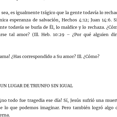
sea, es igualmente trágico que la gente todavía lo recha
única esperanza de salvación, Hechos 4:12; Juan 14:6. S
nte todavía se burla de Él, lo maldice y lo rechaza. ¿Có
rse tal amor? (Ill. Heb. 10:29 – ¿Por qué alguien dir
ama! ¿Has correspondido a Su amor? Ill. ¿Cómo?
UE UN LUGAR DE TRIUNFO SIN IGUAL
o todo fue tragedia ese día! Sí, Jesús sufrió una muer
de lo que podemos imaginar. Pero también logró algo 
erna.