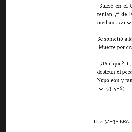
Sufrió en el Ca
tenían 7° de l
mediano causar
Se sometió a la h
¡Muerte por cru
¿Por qué? 1.) 
destruir el peca
Napoleón y punt
Isa. 53:4-6)
II. v. 34-38 E