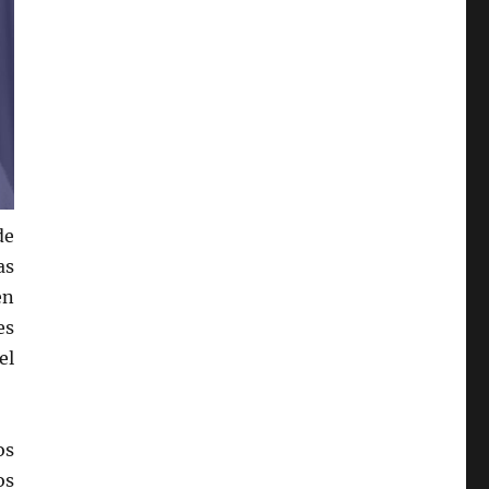
de
as
en
es
el
os
os