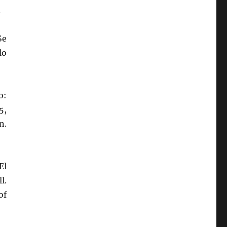
.
Se
lo
o:
5,
n.
El
l.
of