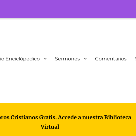
io Enciclópedico
Sermones
Comentarios
bros Cristianos Gratis. Accede a nuestra Biblioteca
Virtual