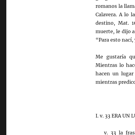
romanos la llam
Calavera. A lo l
destino, Mat. 
muerte, le dijo a
“Para esto nací,
Me gustaría qu
Mientras lo hac
hacen un lugar 
mientras predico
I. v. 33 ERA U
v. 33 la frase