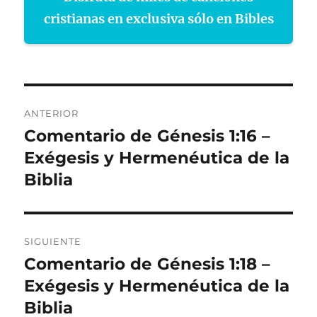
cristianas en exclusiva sólo en Bibles
Navegación
ANTERIOR
de
Comentario de Génesis 1:16 –
Entrada
anterior:
Exégesis y Hermenéutica de la
entradas
Biblia
SIGUIENTE
Comentario de Génesis 1:18 –
Entrada
siguiente:
Exégesis y Hermenéutica de la
Biblia