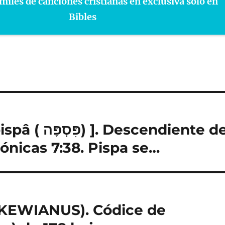
miles de canciones cristianas en exclusiva sólo en
Bibles
cendiente de
ónicas 7:38. Pispa se…
KEWIANUS). Códice de