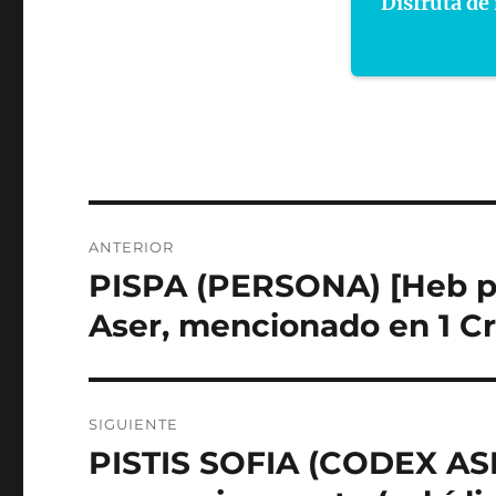
Disfruta de 
Navegación
ANTERIOR
de
PISPA (PERSONA) [Heb pispâ ( פִּסְפָּה) ]. Des
Entrada
anterior:
entradas
Aser, mencionado en 1 Cr
SIGUIENTE
PISTIS SOFIA (CODEX AS
Entrada
siguiente: