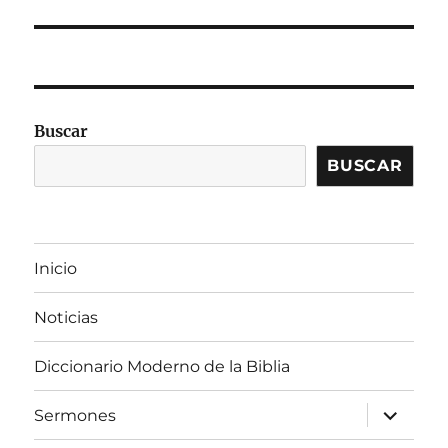
siguiente:
Buscar
BUSCAR
Inicio
Noticias
Diccionario Moderno de la Biblia
expandir
Sermones
el
menú