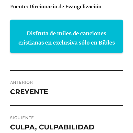
Fuente: Diccionario de Evangelización
Disfruta de miles de canciones
cristianas en exclusiva sólo en Bibles
Navegación
ANTERIOR
de
CREYENTE
Entrada
anterior:
entradas
SIGUIENTE
CULPA, CULPABILIDAD
Entrada