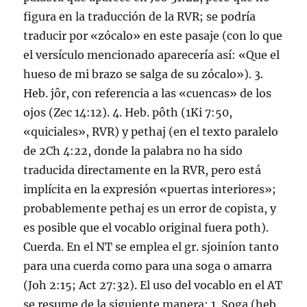
figura en la traducción de la RVR; se podrí­a
traducir por «zócalo» en este pasaje (con lo que
el versí­culo mencionado aparecerí­a así­: «Que el
hueso de mi brazo se salga de su zócalo»). 3.
Heb. jôr, con referencia a las «cuencas» de los
ojos (Zec 14:12). 4. Heb. pôth (1Ki 7:50,
«quiciales», RVR) y pethaj (en el texto paralelo
de 2Ch 4:22, donde la palabra no ha sido
traducida directamente en la RVR, pero está
implí­cita en la expresión «puertas interiores»;
probablemente pethaj es un error de copista, y
es posible que el vocablo original fuera poth).
Cuerda. En el NT se emplea el gr. sjoiní­on tanto
para una cuerda como para una soga o amarra
(Joh 2:15; Act 27:32). El uso del vocablo en el AT
se resume de la siguiente manera: 1. Soga (heb.