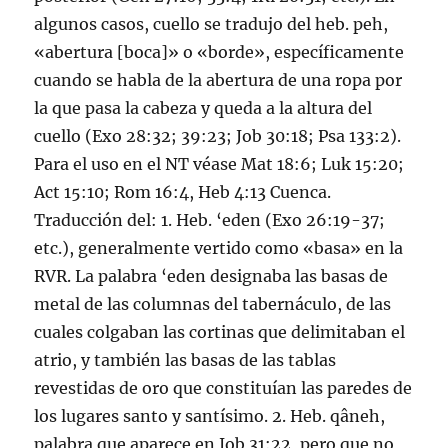
algunos casos, cuello se tradujo del heb. peh,
«abertura [boca]» o «borde», especí­ficamente
cuando se habla de la abertura de una ropa por
la que pasa la cabeza y queda a la altura del
cuello (Exo 28:32; 39:23; Job 30:18; Psa 133:2).
Para el uso en el NT véase Mat 18:6; Luk 15:20;
Act 15:10; Rom 16:4, Heb 4:13 Cuenca.
Traducción del: 1. Heb. ‘eden (Exo 26:19-37;
etc.), generalmente vertido como «basa» en la
RVR. La palabra ‘eden designaba las basas de
metal de las columnas del tabernáculo, de las
cuales colgaban las cortinas que delimitaban el
atrio, y también las basas de las tablas
revestidas de oro que constituí­an las paredes de
los lugares santo y santí­simo. 2. Heb. qâneh,
palabra que aparece en Job 31:22, pero que no