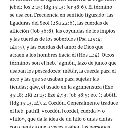
jebel; Jos 2:15; Jdg 15:13; Jer 38:6). El término
se usa con Frecuencia en sentido figurado: las
ligaduras del Seol (2Sa 22:6), las cuerdas de
aflicción (Job 36:8), las coyundas de los impí­os
y las cuerdas de los soberbios (Psa 129:4;
140:5), y las cuerdas del amor de Dios que
atraen a los hombres hacia él (Hos 11:4). Otros
términos son el heb. ‘agmôn, lazo de junco que
usaban los pescadores; mêtâr, la cuerda para el
arco y las que se usaban para sujetar las
tiendas; qâw, el usado en la agrimensura (Exo
35:18; 2Ki 21:13; Eze 47:3; Job 38:5; etc.); abôth
(Jdg 15:13, 14). 2. Cordón. Generalmente traduce
el heb. pathîl, «cordón [cordel, cuerda]» o
«hilo», que da la idea de un hilo o unas cintas
con cuentas que a veces usaban las personas