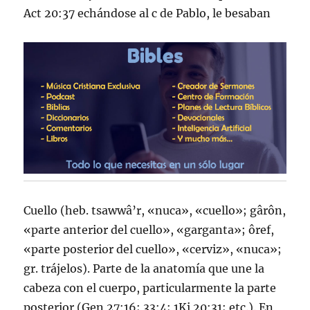
Act 20:37 echándose al c de Pablo, le besaban
Cuello (heb. tsawwâ’r, «nuca», «cuello»; gârôn,
«parte anterior del cuello», «garganta»; ôref,
«parte posterior del cuello», «cerviz», «nuca»;
gr. trájelos). Parte de la anatomí­a que une la
cabeza con el cuerpo, particularmente la parte
posterior (Gen 27:16; 33:4; 1Ki 20:31; etc.). En