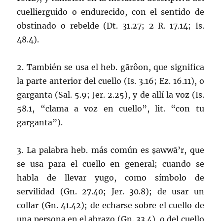
cuellierguido o endurecido, con el sentido de
obstinado o rebelde (Dt. 31.27; 2 R. 17.14; Is.
48.4).
2. También se usa el heb.
gārôon
, que significa
la parte anterior del cuello (Is. 3.16; Ez. 16.11), o
garganta (Sal. 5.9; Jer. 2.25), y de allí la voz (Is.
58.1, “clama a voz en cuello”,
lit. “con tu
garganta”).
3. La palabra heb. más común es
ṣawwā’r
, que
se usa para el cuello en general; cuando se
habla de llevar yugo, como símbolo de
servilidad (Gn. 27.40; Jer. 30.8); de usar un
collar (Gn. 41.42); de echarse sobre el cuello de
una persona en el abrazo (Gn. 33.4), o del cuello