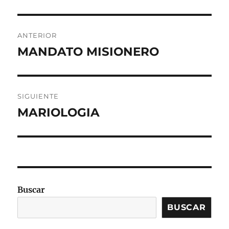
Navegación
ANTERIOR
de
MANDATO MISIONERO
Entrada
anterior:
entradas
SIGUIENTE
MARIOLOGIA
Entrada
siguiente:
Buscar
BUSCAR