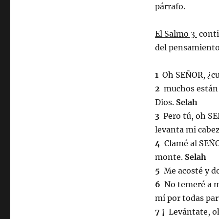
párrafo.
El Salmo 3
conti
del pensamiento 
1
Oh SEÑOR, ¿cuá
2
muchos están d
Dios.
Selah
3
Pero tú, oh SEÑ
levanta mi cabe
4
Clamé al SEÑOR
monte.
Selah
5
Me acosté y do
6
No temeré a mu
mí por todas par
7 ¡
Levántate, oh