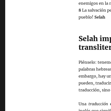
enemigos en la m
8
La salvación p
pueblo!
Selah
Selah im
translite
Piénselo: tenemo
palabras hebreas 
embargo, hay un 
pueden, traducir
traducción, sino
Una
traducción
e
inglés que signi