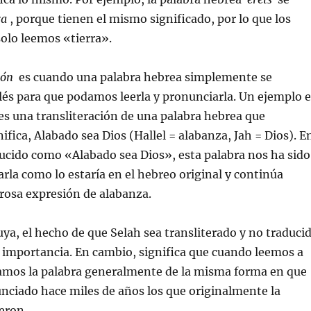
ra
, porque tienen el mismo significado, por lo que los
solo leemos «tierra».
ión
es cuando una palabra hebrea simplemente se
lés para que podamos leerla y pronunciarla. Un ejemplo e
 es una transliteración de una palabra hebrea que
ifica, Alabado sea Dios (Hallel = alabanza, Jah = Dios). E
ducido como «Alabado sea Dios», esta palabra nos ha sido
rla como lo estaría en el hebreo original y continúa
rosa expresión de alabanza.
luya, el hecho de que Selah sea transliterado y no traduci
 importancia. En cambio, significa que cuando leemos a
amos la palabra generalmente de la misma forma en que
nciado hace miles de años los que originalmente la
yeron.