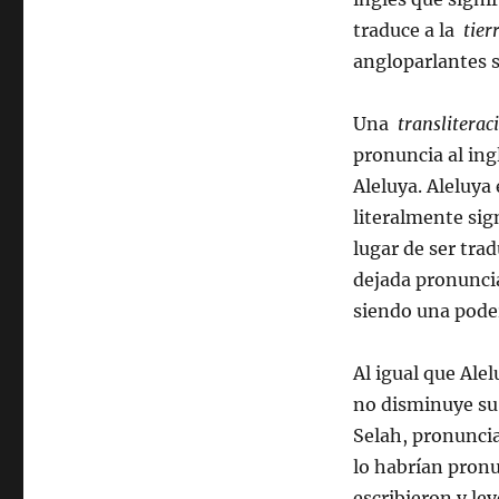
traduce a la
tier
angloparlantes 
Una
transliterac
pronuncia al ing
Aleluya. Aleluya
literalmente sign
lugar de ser tra
dejada pronuncia
siendo una pode
Al igual que Ale
no disminuye su
Selah, pronunci
lo habrían pronu
escribieron y le