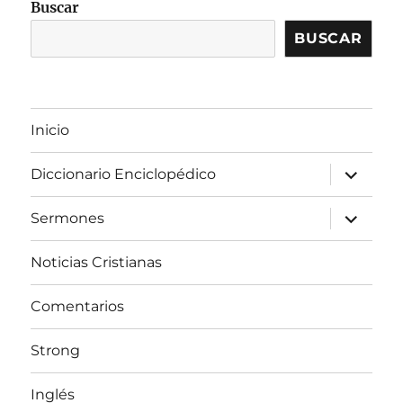
Buscar
BUSCAR
Inicio
expandir
Diccionario Enciclopédico
el
menú
inferior
expandir
Sermones
el
menú
inferior
Noticias Cristianas
Comentarios
Strong
Inglés