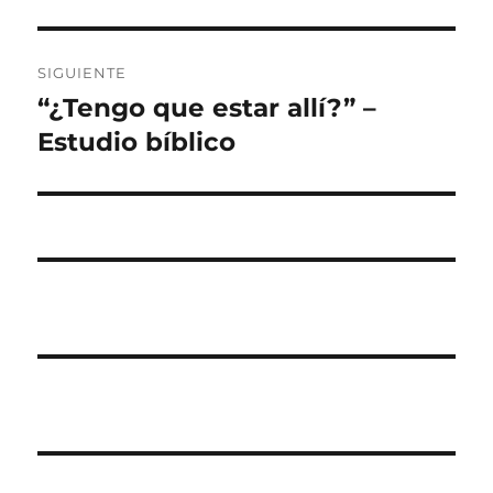
SIGUIENTE
“¿Tengo que estar allí?” –
Entrada
siguiente:
Estudio bíblico