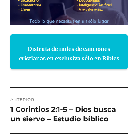
Disfruta de miles de canciones
cristianas en exclusiva sólo en Bibles
Navegación
ANTERIOR
de
1 Corintios 2:1-5 – Dios busca
Entrada
anterior:
un siervo – Estudio bíblico
entradas