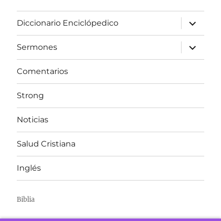
expandir
Diccionario Enciclópedico
el
menú
inferior
expandir
Sermones
el
menú
inferior
Comentarios
Strong
Noticias
Salud Cristiana
Inglés
Biblia