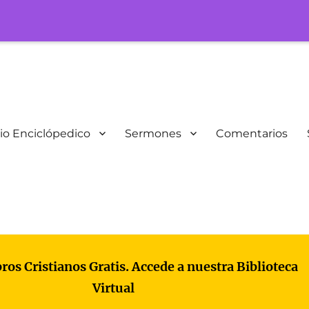
io Enciclópedico
Sermones
Comentarios
bros Cristianos Gratis. Accede a nuestra Biblioteca
Virtual