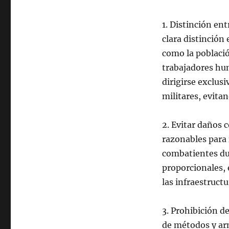
1. Distinción en
clara distinción
como la población
trabajadores hum
dirigirse exclus
militares, evita
2. Evitar daños 
razonables para 
combatientes dur
proporcionales, 
las infraestructu
3. Prohibición d
de métodos y ar