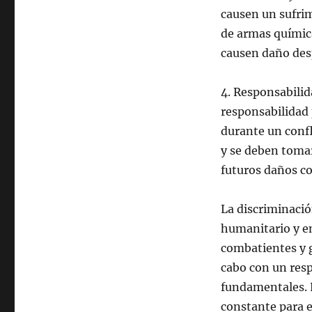
causen un sufrim
de armas química
causen daño desp
4. Responsabilid
responsabilidad 
durante un confl
y se deben tomar
futuros daños co
La discriminació
humanitario y en 
combatientes y 
cabo con un res
fundamentales. L
constante para e