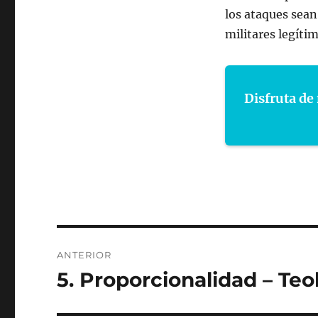
los ataques sean
militares legítim
Disfruta de 
Navegación
ANTERIOR
de
5. Proporcionalidad – Teo
Entrada
anterior:
entradas