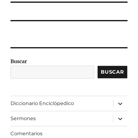
Buscar
BUSCAR
expandir
Diccionario Enciclópedico
el
menú
inferior
expandir
Sermones
el
menú
inferior
Comentarios