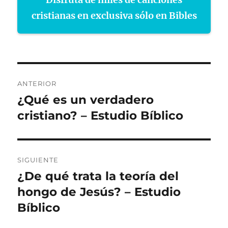
cristianas en exclusiva sólo en Bibles
Navegación
ANTERIOR
de
¿Qué es un verdadero
Entrada
anterior:
cristiano? – Estudio Bíblico
entradas
SIGUIENTE
¿De qué trata la teoría del
Entrada
siguiente:
hongo de Jesús? – Estudio
Bíblico