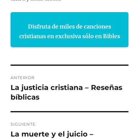
Disfruta de miles de canciones
cristianas en exclusiva sólo en Bibles
Navegación
ANTERIOR
de
La justicia cristiana – Reseñas
Entrada
anterior:
bíblicas
entradas
SIGUIENTE
La muerte y el juicio –
Entrada