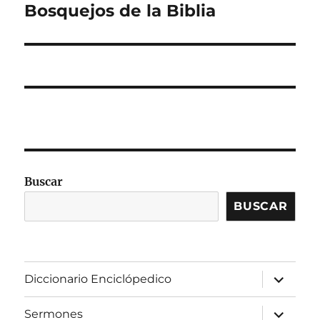
siguiente:
Bosquejos de la Biblia
Buscar
BUSCAR
expandir
Diccionario Enciclópedico
el
menú
inferior
expandir
Sermones