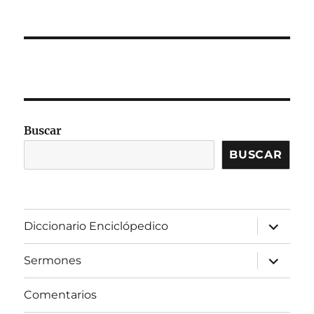
Buscar
BUSCAR
expandir
Diccionario Enciclópedico
el
menú
inferior
expandir
Sermones
el
menú
inferior
Comentarios