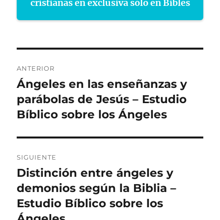
cristianas en exclusiva sólo en Bibles
Navegación
ANTERIOR
de
Ángeles en las enseñanzas y
Entrada
anterior:
parábolas de Jesús – Estudio
entradas
Bíblico sobre los Ángeles
SIGUIENTE
Distinción entre ángeles y
Entrada
siguiente:
demonios según la Biblia –
Estudio Bíblico sobre los
Ángeles