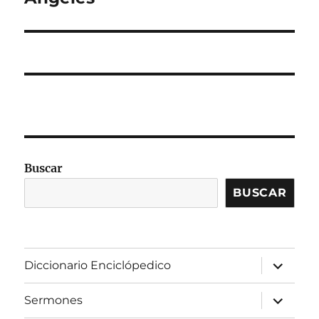
Buscar
BUSCAR
expandir
Diccionario Enciclópedico
el
menú
inferior
expandir
Sermones
el