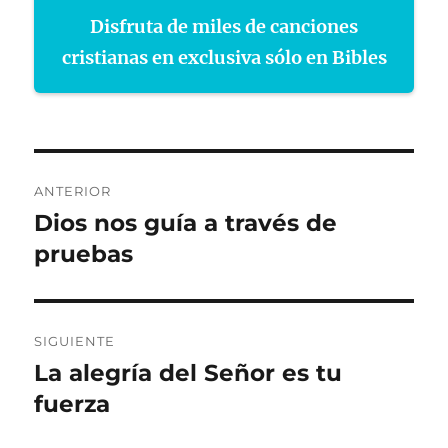
Disfruta de miles de canciones
cristianas en exclusiva sólo en Bibles
Navegación
ANTERIOR
de
Dios nos guía a través de
Entrada
anterior:
pruebas
entradas
SIGUIENTE
La alegría del Señor es tu
Entrada
siguiente:
fuerza