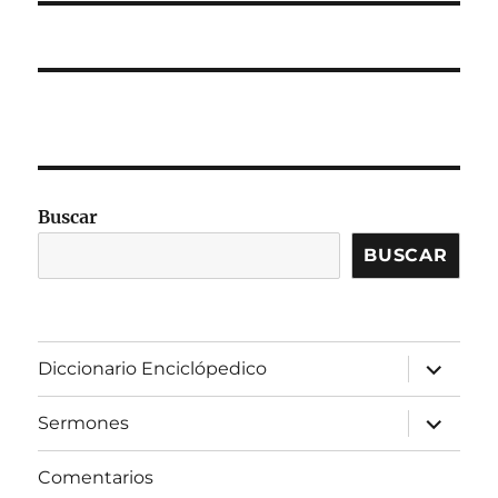
Buscar
BUSCAR
expandir
Diccionario Enciclópedico
el
menú
inferior
expandir
Sermones
el
menú
inferior
Comentarios