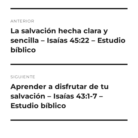
Navegación
ANTERIOR
de
La salvación hecha clara y
Entrada
anterior:
sencilla – Isaías 45:22 – Estudio
entradas
bíblico
SIGUIENTE
Aprender a disfrutar de tu
Entrada
siguiente:
salvación – Isaías 43:1-7 –
Estudio bíblico