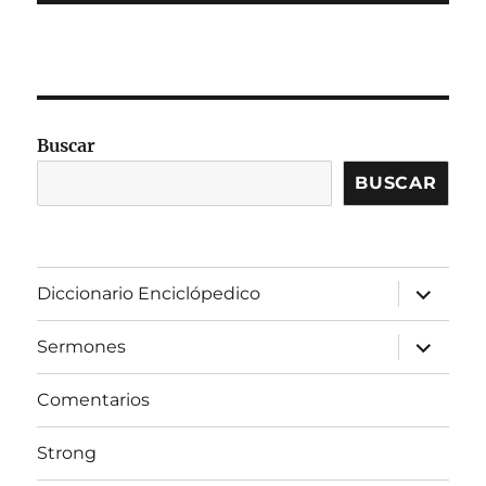
Buscar
BUSCAR
expandir
Diccionario Enciclópedico
el
menú
inferior
expandir
Sermones
el
menú
inferior
Comentarios
Strong