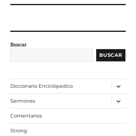
Buscar
BUSCAR
expandir
Diccionario Enciclópedico
el
menú
inferior
expandir
Sermones
el
menú
inferior
Comentarios
Strong