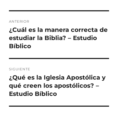
Navegación
ANTERIOR
de
¿Cuál es la manera correcta de
Entrada
anterior:
estudiar la Biblia? – Estudio
entradas
Bíblico
SIGUIENTE
¿Qué es la Iglesia Apostólica y
Entrada
siguiente:
qué creen los apostólicos? –
Estudio Bíblico