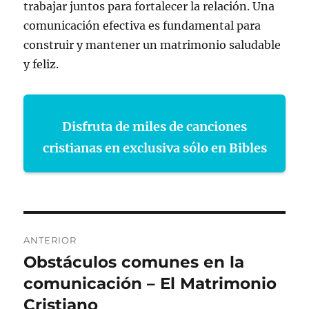
trabajar juntos para fortalecer la relación. Una
comunicación efectiva es fundamental para
construir y mantener un matrimonio saludable
y feliz.
Disfruta de miles de canciones
cristianas en exclusiva sólo en Bibles
Navegación
ANTERIOR
de
Obstáculos comunes en la
Entrada
anterior:
comunicación – El Matrimonio
entradas
Cristiano