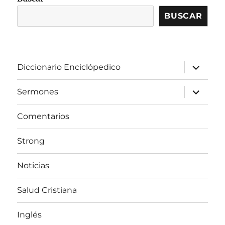
BUSCAR
expandir
Diccionario Enciclópedico
el
menú
inferior
expandir
Sermones
el
menú
inferior
Comentarios
Strong
Noticias
Salud Cristiana
Inglés