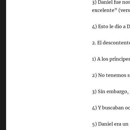
3) Daniel fue no
excelente” (vers
4) Esto le dio a 
2. El descontent
1) A los príncipe
2) No tenemos su
3) Sin embargo, 
4) Y buscaban oc
5) Daniel era u