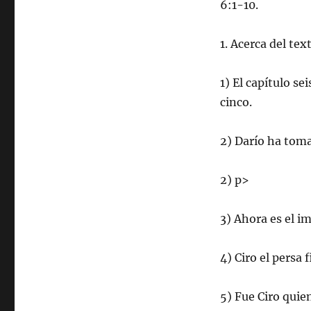
6:1-10.
1. Acerca del tex
1) El capítulo s
cinco.
2) Darío ha toma
2) p>
3) Ahora es el i
4) Ciro el persa 
5) Fue Ciro quien