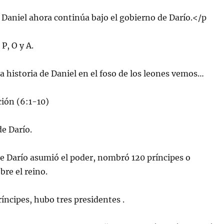
e Daniel ahora continúa bajo el gobierno de Darío.</p
 P, O y A.
 historia de Daniel en el foso de los leones vemos…
ión (6:1-10)
de Darío.
e Darío asumió el poder, nombró 120 príncipes o
re el reino.
ríncipes, hubo tres presidentes .