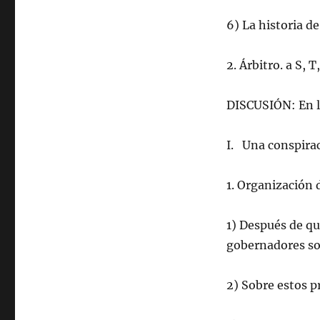
6) La historia d
2. Árbitro. a S, T,
DISCUSIÓN: En la
I. Una conspirac
1. Organización 
1) Después de qu
gobernadores sob
2) Sobre estos p