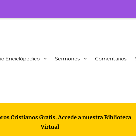
io Enciclópedico
Sermones
Comentarios
bros Cristianos Gratis. Accede a nuestra Biblioteca
Virtual