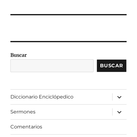
Buscar
BUSCAR
expandir
Diccionario Enciclópedico
el
menú
inferior
expandir
Sermones
el
menú
inferior
Comentarios