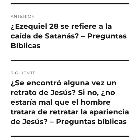
Navegación
ANTERIOR
de
¿Ezequiel 28 se refiere a la
Entrada
anterior:
caída de Satanás? – Preguntas
entradas
Bíblicas
SIGUIENTE
¿Se encontró alguna vez un
Entrada
siguiente:
retrato de Jesús? Si no, ¿no
estaría mal que el hombre
tratara de retratar la apariencia
de Jesús? – Preguntas bíblicas