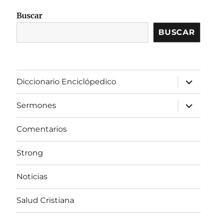
Buscar
BUSCAR
expandir
Diccionario Enciclópedico
el
menú
inferior
expandir
Sermones
el
menú
inferior
Comentarios
Strong
Noticias
Salud Cristiana