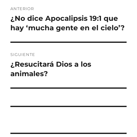
Navegación
ANTERIOR
de
¿No dice Apocalipsis 19:1 que
Entrada
anterior:
hay ‘mucha gente en el cielo’?
entradas
SIGUIENTE
¿Resucitará Dios a los
Entrada
siguiente:
animales?