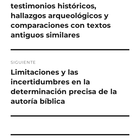
anterior:
testimonios históricos,
entradas
hallazgos arqueológicos y
comparaciones con textos
antiguos similares
SIGUIENTE
Limitaciones y las
Entrada
siguiente:
incertidumbres en la
determinación precisa de la
autoría bíblica