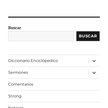
Buscar
BUSCAR
expandir
Diccionario Enciclópedico
el
menú
inferior
expandir
Sermones
el
menú
inferior
Comentarios
Strong
Noticias