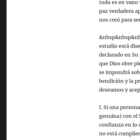
todo es en vano 
paz verdadera ap
nos creó para ser
&nbsp&nbsp&nb
estudio está dis
declarado en Su 
que Dios obre p
se impondrá sobr
bendición y la p
deseamos y acep
I. Si una person
genuina) con el 
confianza en lo 
no está cumplien