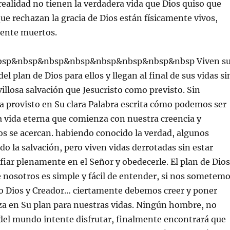
 realidad no tienen la verdadera vida que Dios quiso que
que rechazan la gracia de Dios están físicamente vivos,
mente muertos.
sp&nbsp&nbsp&nbsp&nbsp&nbsp&nbsp&nbsp Viven s
el plan de Dios para ellos y llegan al final de sus vidas si
illosa salvación que Jesucristo como previsto. Sin
 provisto en Su clara Palabra escrita cómo podemos ser
 la vida eterna que comienza con nuestra creencia y
s se acercan. habiendo conocido la verdad, algunos
do la salvación, pero viven vidas derrotadas sin estar
fiar plenamente en el Señor y obedecerle. El plan de Dios
 nosotros es simple y fácil de entender, si nos sometem
tro Dios y Creador… ciertamente debemos creer y poner
za en Su plan para nuestras vidas. Ningún hombre, no
del mundo intente disfrutar, finalmente encontrará que