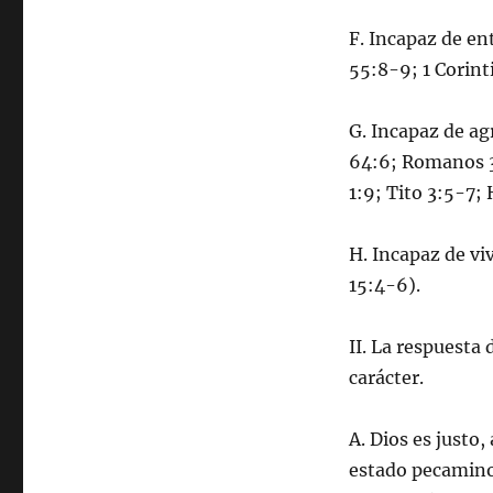
F. Incapaz de en
55:8-9; 1 Corint
G. Incapaz de ag
64:6; Romanos 3:
1:9; Tito 3:5-7;
H. Incapaz de viv
15:4-6).
II. La respuesta
carácter.
A. Dios es justo,
estado pecamino