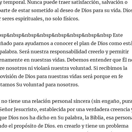
y temporal. Nunca puede traer satisfacción, salvación o
arte de estar sometido al deseo de Dios para su vida. Dio
 seres espirituales, no solo físicos.
sp&nbsp&nbsp&nbsp&nbsp&nbsp&nbsp&nbsp Este
eñado para ayudarnos a conocer el plan de Dios como est
palabra. Será nuestra responsabilidad creerlo y permitir
lenamente en nuestras vidas. Debemos entender que Él n
e nosotros ni violará nuestra voluntad. Si recibimos la
rovisión de Dios para nuestras vidas será porque en fe
tamos Su voluntad para nosotros.
a no tiene una relación personal sincera (sin engaño, pura
Señor Jesucristo, establecida por una verdadera creencia 
que Dios nos ha dicho en Su palabra, la Biblia, esa person
do el propósito de Dios. en crearlo y tiene un problema