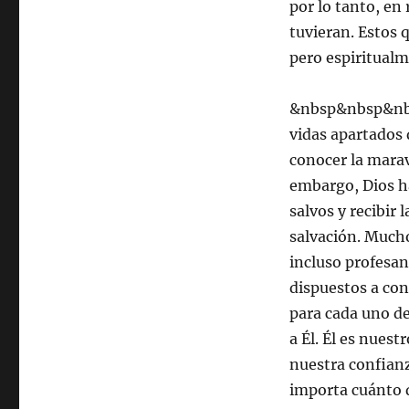
por lo tanto, en
tuvieran. Estos 
pero espiritual
&nbsp&nbsp&nb
vidas apartados d
conocer la marav
embargo, Dios ha
salvos y recibir
salvación. Mucho
incluso profesan
dispuestos a con
para cada uno de
a Él. Él es nues
nuestra confian
importa cuánto 