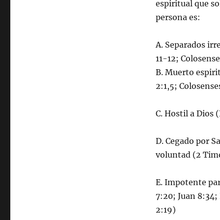
espiritual que so
persona es:
A. Separados ir
11-12; Colosense
B. Muerto espiri
2:1,5; Colosense
C. Hostil a Dios
D. Cegado por Sa
voluntad (2 Tim
E. Impotente par
7:20; Juan 8:34;
2:19)