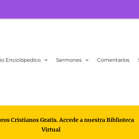
io Enciclópedico
Sermones
Comentarios
bros Cristianos Gratis. Accede a nuestra Biblioteca
Virtual