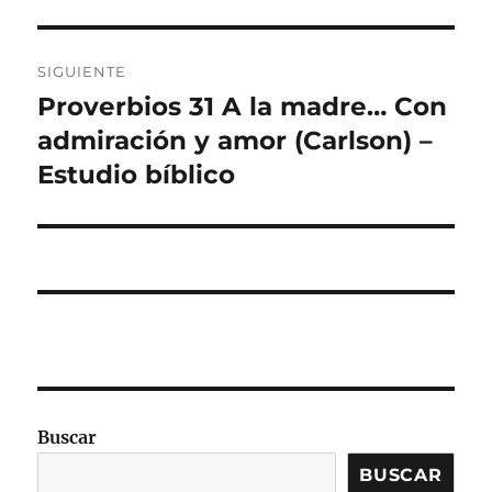
SIGUIENTE
Proverbios 31 A la madre… Con
Entrada
siguiente:
admiración y amor (Carlson) –
Estudio bíblico
Buscar
BUSCAR