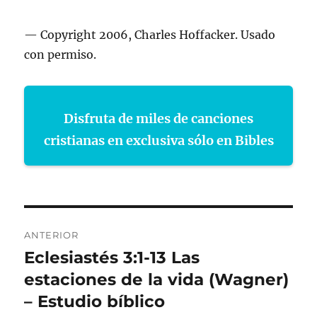
— Copyright 2006, Charles Hoffacker. Usado
con permiso.
Disfruta de miles de canciones
cristianas en exclusiva sólo en Bibles
Navegación
ANTERIOR
de
Eclesiastés 3:1-13 Las
Entrada
anterior:
estaciones de la vida (Wagner)
entradas
– Estudio bíblico