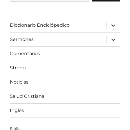
expandir
Diccionario Enciclópedico
el
menú
inferior
expandir
Sermones
el
menú
inferior
Comentarios
Strong
Noticias
Salud Cristiana
Inglés
Biblia