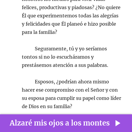
felices, productivas y piadosas? ¿No quiere
Él que experimentemos todas las alegrías
y felicidades que Él planeó e hizo posible
para la familia?
Seguramente, tú y yo seríamos
tontos si no lo escucháramos y
prestásemos atención a sus palabras.
Esposos, ¿podrían ahora mismo
hacer ese compromiso con el Señor y con
su esposa para cumplir su papel como líder
de Dios en su familia?
Alzaré mis ojos a los montes
El pasado se fue y no se puede
cambiar, pero el futuro está ante todos