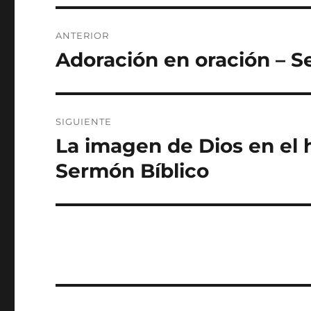
Navegación
ANTERIOR
de
Adoración en oración – S
Entrada
anterior:
entradas
SIGUIENTE
La imagen de Dios en el h
Entrada
siguiente:
Sermón Bíblico