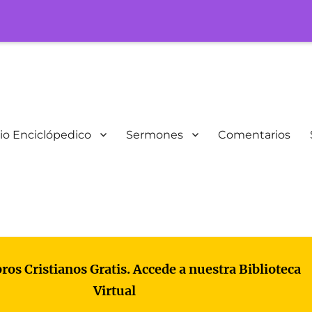
io Enciclópedico
Sermones
Comentarios
bros Cristianos Gratis. Accede a nuestra Biblioteca
Virtual