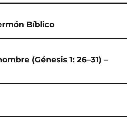
ermón Bíblico
ombre (Génesis 1: 26–31) –