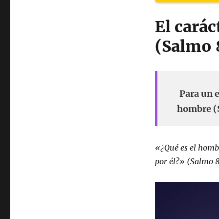
El cará
(Salmo 
Para un e
hombre (S
«¿Qué es el hombr
por él?» (Salmo 8