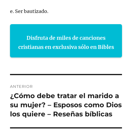
e. Ser bautizado.
Disfruta de miles de canciones
cristianas en exclusiva sólo en Bibles
Navegación
ANTERIOR
de
¿Cómo debe tratar el marido a
Entrada
anterior:
su mujer? – Esposos como Dios
entradas
los quiere – Reseñas bíblicas