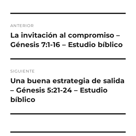
Navegación
ANTERIOR
de
La invitación al compromiso –
Entrada
anterior:
Génesis 7:1-16 – Estudio bíblico
entradas
SIGUIENTE
Una buena estrategia de salida
Entrada
siguiente:
– Génesis 5:21-24 – Estudio
bíblico