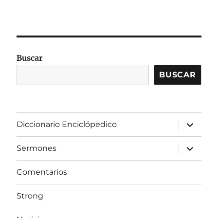
Buscar
BUSCAR
expandir
Diccionario Enciclópedico
el
menú
inferior
expandir
Sermones
el
menú
inferior
Comentarios
Strong