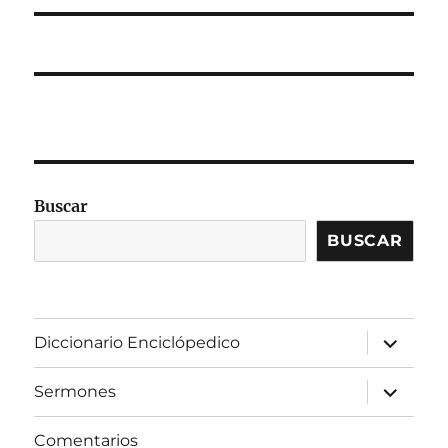
Buscar
BUSCAR
expandir
Diccionario Enciclópedico
el
menú
inferior
expandir
Sermones
el
menú
inferior
Comentarios