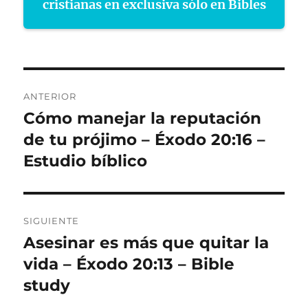
cristianas en exclusiva sólo en Bibles
Navegación
ANTERIOR
de
Cómo manejar la reputación
Entrada
anterior:
de tu prójimo – Éxodo 20:16 –
entradas
Estudio bíblico
SIGUIENTE
Asesinar es más que quitar la
Entrada
siguiente:
vida – Éxodo 20:13 – Bible
study