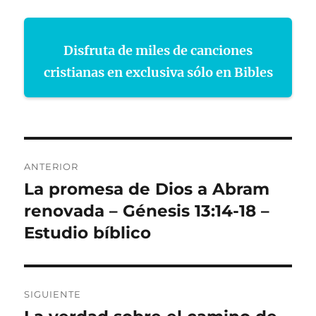
Disfruta de miles de canciones
cristianas en exclusiva sólo en Bibles
Navegación
ANTERIOR
de
La promesa de Dios a Abram
Entrada
anterior:
renovada – Génesis 13:14-18 –
entradas
Estudio bíblico
SIGUIENTE
Entrada