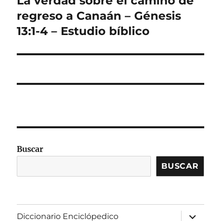
La verdad sobre el camino de
siguiente:
regreso a Canaán – Génesis
13:1-4 – Estudio bíblico
Buscar
BUSCAR
expandir
Diccionario Enciclópedico