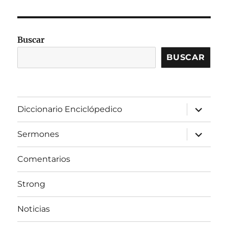
Buscar
BUSCAR
expandir
Diccionario Enciclópedico
el
menú
inferior
expandir
Sermones
el
menú
inferior
Comentarios
Strong
Noticias