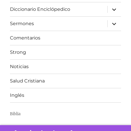
expandir
Diccionario Enciclópedico
el
menú
inferior
expandir
Sermones
el
menú
inferior
Comentarios
Strong
Noticias
Salud Cristiana
Inglés
Biblia