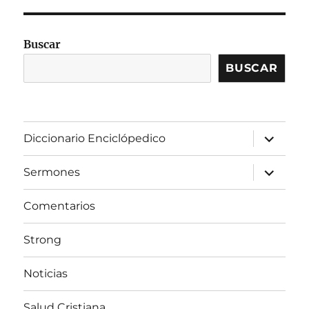
Buscar
BUSCAR
expandir
Diccionario Enciclópedico
el
menú
inferior
expandir
Sermones
el
menú
inferior
Comentarios
Strong
Noticias
Salud Cristiana