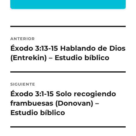
Navegación
ANTERIOR
de
Éxodo 3:13-15 Hablando de Dios
Entrada
anterior:
(Entrekin) – Estudio bíblico
entradas
SIGUIENTE
Éxodo 3:1-15 Solo recogiendo
Entrada
siguiente:
frambuesas (Donovan) –
Estudio bíblico