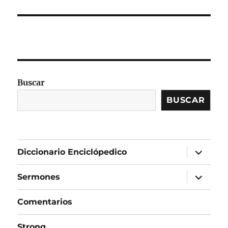
Buscar
BUSCAR
expandir
Diccionario Enciclópedico
el
menú
inferior
expandir
Sermones
el
menú
inferior
Comentarios
Strong