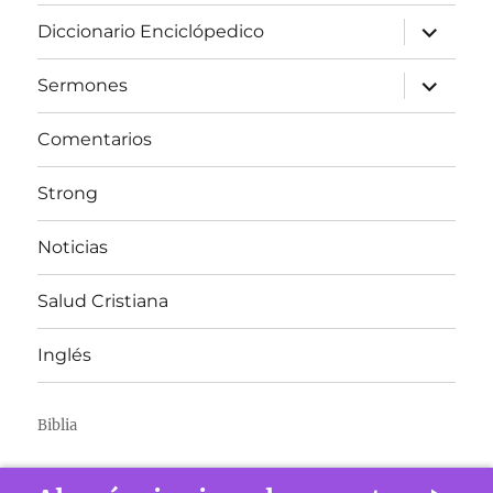
expandir
Diccionario Enciclópedico
el
menú
inferior
expandir
Sermones
el
menú
inferior
Comentarios
Strong
Noticias
Salud Cristiana
Inglés
Biblia