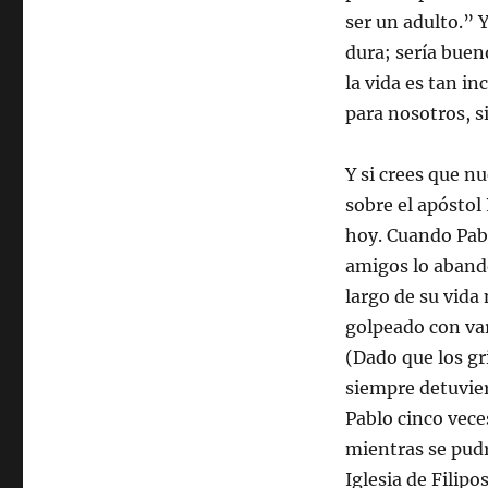
ser un adulto.” 
dura; sería bue
la vida es tan i
para nosotros, s
Y si crees que nu
sobre el apóstol
hoy. Cuando Pablo
amigos lo aband
largo de su vida
golpeado con var
(Dado que los g
siempre detuvier
Pablo cinco vece
mientras se pudr
Iglesia de Filipos