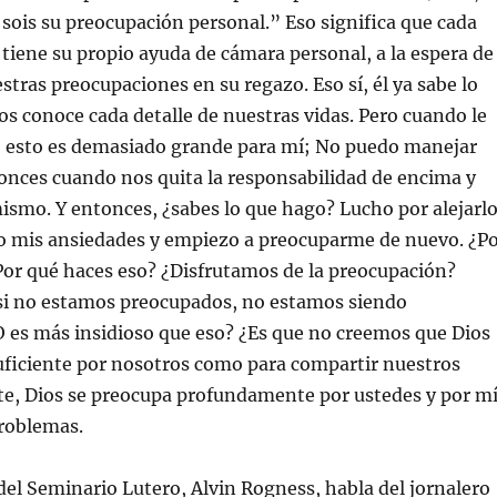
sois su preocupación personal.” Eso significa que cada
tiene su propio ayuda de cámara personal, a la espera de
tras preocupaciones en su regazo. Eso sí, él ya sabe lo
os conoce cada detalle de nuestras vidas. Pero cuando le
 esto es demasiado grande para mí; No puedo manejar
tonces cuando nos quita la responsabilidad de encima y
 mismo. Y entonces, ¿sabes lo que hago? Lucho por alejarl
ro mis ansiedades y empiezo a preocuparme de nuevo. ¿P
Por qué haces eso? ¿Disfrutamos de la preocupación?
i no estamos preocupados, no estamos siendo
 es más insidioso que eso? ¿Es que no creemos que Dios
uficiente por nosotros como para compartir nuestros
e, Dios se preocupa profundamente por ustedes y por m
problemas.
del Seminario Lutero, Alvin Rogness, habla del jornalero