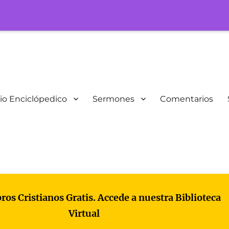
io Enciclópedico
Sermones
Comentarios
bros Cristianos Gratis. Accede a nuestra Biblioteca
Virtual