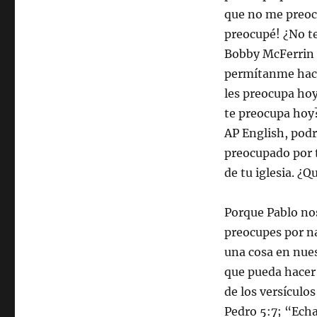
que no me preoc
preocupé! ¿No te
Bobby McFerrin ‘
permítanme hace
les preocupa ho
te preocupa hoy?
AP English, podr
preocupado por tu
de tu iglesia. ¿Q
Porque Pablo nos
preocupes por 
una cosa en nues
que pueda hacer 
de los versículo
Pedro 5:7; “Echa