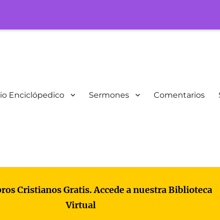
io Enciclópedico
Sermones
Comentarios
bros Cristianos Gratis. Accede a nuestra Biblioteca
Virtual