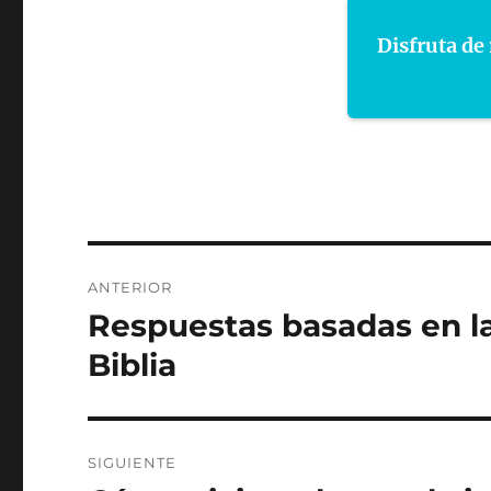
Disfruta de 
Navegación
ANTERIOR
de
Respuestas basadas en la 
Entrada
anterior:
entradas
Biblia
SIGUIENTE