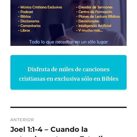
Disfruta de miles de canciones
cristianas en exclusiva sólo en Bibles
Navegación
ANTERIOR
de
Joel 1:1-4 – Cuando la
Entrada