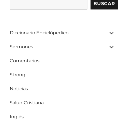
BUSCAR
expandir
Diccionario Enciclópedico
el
menú
inferior
expandir
Sermones
el
menú
inferior
Comentarios
Strong
Noticias
Salud Cristiana
Inglés