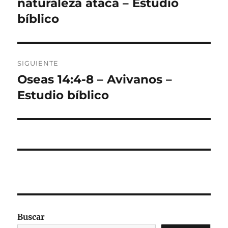
anterior:
naturaleza ataca – Estudio
entradas
bíblico
SIGUIENTE
Oseas 14:4-8 – Avivanos –
Entrada
siguiente:
Estudio bíblico
Buscar