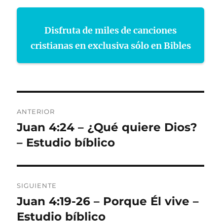
Disfruta de miles de canciones
cristianas en exclusiva sólo en Bibles
Navegación
ANTERIOR
de
Juan 4:24 – ¿Qué quiere Dios?
Entrada
anterior:
– Estudio bíblico
entradas
SIGUIENTE
Juan 4:19-26 – Porque Él vive –
Entrada
siguiente:
Estudio bíblico