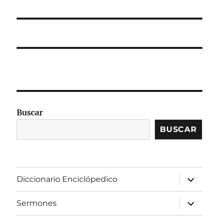
Buscar
BUSCAR
expandir
Diccionario Enciclópedico
el
menú
inferior
expandir
Sermones
el
menú