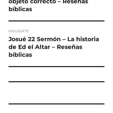
objeto correcto – Reseñas
bíblicas
SIGUIENTE
Josué 22 Sermón – La historia
Entrada
siguiente:
de Ed el Altar – Reseñas
bíblicas