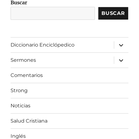
Buscar
BUSCAR
expandir
Diccionario Enciclópedico
el
menú
inferior
expandir
Sermones
el
menú
inferior
Comentarios
Strong
Noticias
Salud Cristiana
Inglés