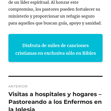
de un líder espiritual. Al honrar este
compromiso, los pastores pueden fortalecer su
ministerio y proporcionar un refugio seguro
para aquellos que buscan guía, apoyo y sanidad.
Disfruta de miles de canciones
cristianas en exclusiva sólo en Bibles
Navegación
ANTERIOR
de
Visitas a hospitales y hogares –
Entrada
anterior:
Pastoreando a los Enfermos en
entradas
la Iglesia