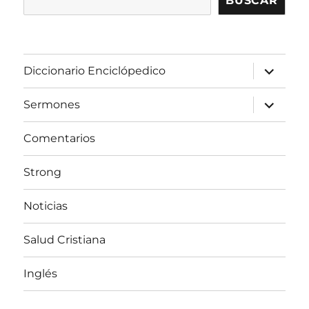
BUSCAR
expandir
Diccionario Enciclópedico
el
menú
inferior
expandir
Sermones
el
menú
inferior
Comentarios
Strong
Noticias
Salud Cristiana
Inglés