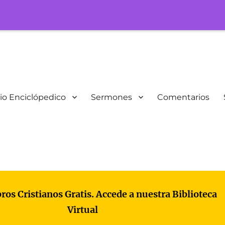
io Enciclópedico
Sermones
Comentarios
bros Cristianos Gratis. Accede a nuestra Biblioteca
Virtual