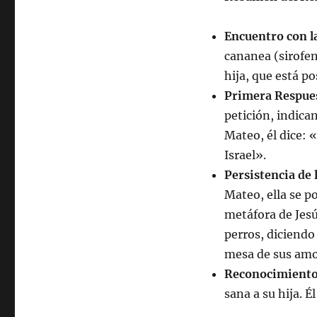
Encuentro con l
cananea (sirofen
hija, que está p
Primera Respues
petición, indica
Mateo, él dice: «
Israel».
Persistencia de 
Mateo, ella se p
metáfora de Jesús
perros, diciendo
mesa de sus amo
Reconocimiento 
sana a su hija. É