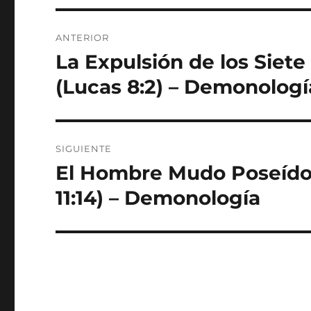
Navegación
ANTERIOR
de
La Expulsión de los Sie
Entrada
anterior:
entradas
(Lucas 8:2) – Demonologí
SIGUIENTE
El Hombre Mudo Poseído (
Entrada
siguiente:
11:14) – Demonología