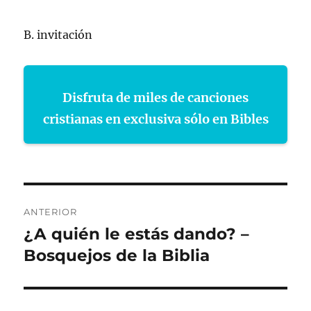
B. invitación
Disfruta de miles de canciones
cristianas en exclusiva sólo en Bibles
Navegación
ANTERIOR
de
¿A quién le estás dando? –
Entrada
anterior:
Bosquejos de la Biblia
entradas