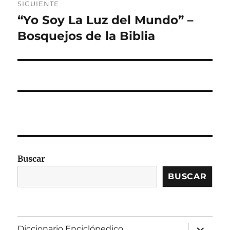
SIGUIENTE
“Yo Soy La Luz del Mundo” –
Entrada
siguiente:
Bosquejos de la Biblia
Buscar
BUSCAR
expandir
Diccionario Enciclópedico