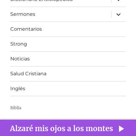
el
menú
inferior
expandir
Sermones
el
menú
inferior
Comentarios
Strong
Noticias
Salud Cristiana
Inglés
Biblia
Alzaré mis ojos a los montes