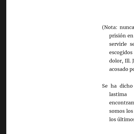
(Nota: nunca
prisión en
servirle 
escogidos
dolor, Ill
acosado po
Se ha dicho
lastima
encontram
somos los 
los último