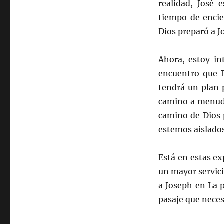
realidad, José 
tiempo de encie
Dios preparó a Jo
Ahora, estoy in
encuentro que D
tendrá un plan 
camino a menudo 
camino de Dios 
estemos aislados;
Está en estas ex
un mayor servic
a Joseph en La 
pasaje que nece