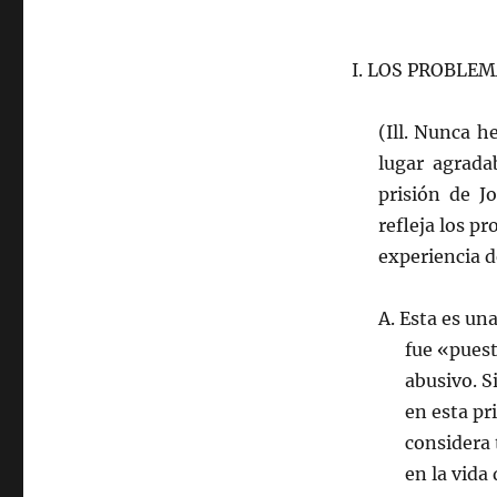
I. LOS PROBLEM
(Ill. Nunca h
lugar agrada
prisión de J
refleja los p
experiencia d
A. Esta es una
fue «puest
abusivo. S
en esta pr
considera 
en la vida