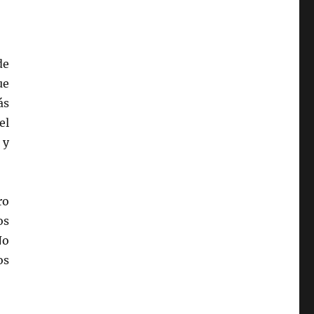
de
ue
ás
el
 y
ro
os
No
os