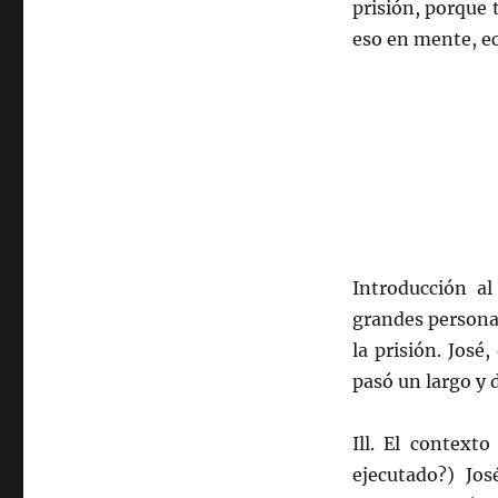
prisión, porque
eso en mente, ec
Introducción a
grandes persona
la prisión. José
pasó un largo y d
Ill. El context
ejecutado?) Jos