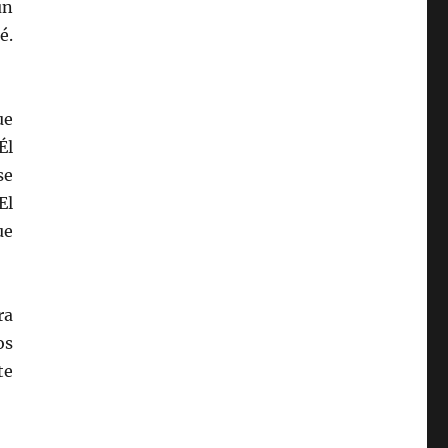
un
é.
ue
Él
se
El
ue
ra
os
te