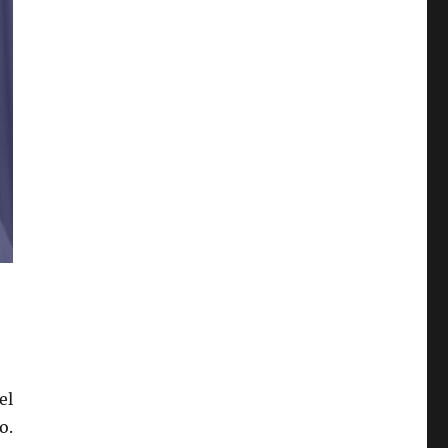
el
o.