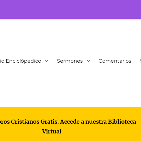
io Enciclópedico
Sermones
Comentarios
bros Cristianos Gratis. Accede a nuestra Biblioteca
Virtual