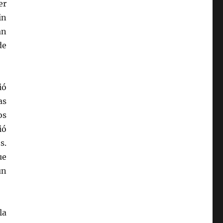
er
in
an
de
ió
as
os
ió
s.
ue
ún
la