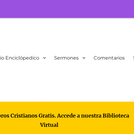
io Enciclópedico
Sermones
Comentarios
bros Cristianos Gratis. Accede a nuestra Biblioteca
Virtual