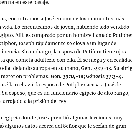
uentra en este pasaje.
ulos, encontramos a José en uno de los momentos más
n vida. Lo encontramos de joven, habiendo sido vendido
gipto. Allí, es comprado por un hombre llamado Potiphe
Potipher, Joseph rápidamente se eleva a un lugar de
inencia. Sin embargo, la esposa de Potifero tiene ojos
ta que cometa adulterio con ella. Él se niega y en realida
e ella, dejando su ropa en su mano,
Gen. 39:7-13
. Su abri
a meter en problemas,
Gen. 39:14-18; Génesis 37:3-4
.
osé la rechazó, la esposa de Potipher acusa a José de
a. Su esposo, que es un funcionario egipcio de alto rango,
 arrojado a la prisión del rey.
ón egipcia donde José aprendió algunas lecciones muy
ió algunos datos acerca del Señor que le serían de gran