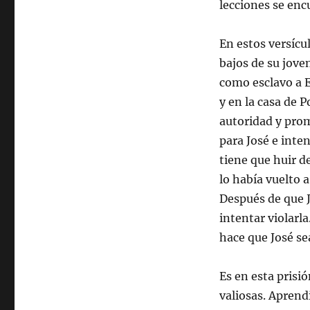
lecciones se enc
En estos versíc
bajos de su jove
como esclavo a E
y en la casa de 
autoridad y prom
para José e inten
tiene que huir d
lo había vuelto 
Después de que J
intentar violarl
hace que José sea
Es en esta prisi
valiosas. Aprend