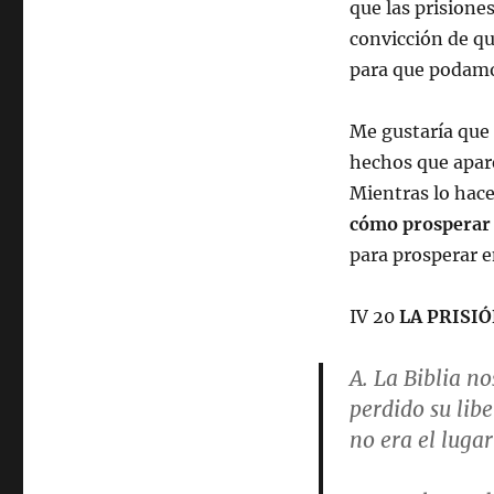
que las prisione
convicción de que
para que podamos
Me gustaría que
hechos que apare
Mientras lo hac
cómo prosperar e
para prosperar en
IV 20
LA PRISI
A. La Biblia no
perdido su lib
no era el luga