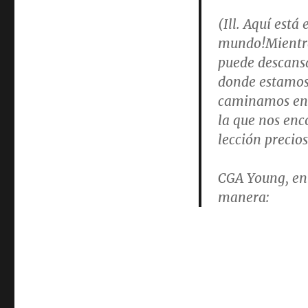
(Ill. Aquí está 
mundo!Mientras
puede descansa
donde estamos 
caminamos en S
la que nos en
lección precio
CGA Young, en 
manera: